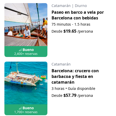
Catamarán
|
Diurno
Paseo en barco a vela por
Barcelona con bebidas
75 minutos - 1.5 horas
$19.65
Desde
/persona
Bueno
2,400+ reservas
Catamarán
Barcelona: crucero con
barbacoa y fiesta en
catamarán
3 horas
•
Guía disponible
$57.79
Desde
/persona
Bueno
1,700+ reservas