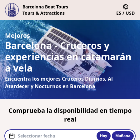
Barcelona Boat Tours
Tours & Attractions
ES / USD
Mejores
Barcelona - Cruceros y
experiencias en catamarán
a vela
Encuentra los mejores Cruceros Diurnos, Al
Atardecer y Nocturnos en Barcelona
Comprueba la disponibilidad en tiempo
real
Hoy
Mañana