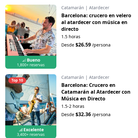
Catamarán
|
Atardecer
Barcelona: crucero en velero
al atardecer con música en
directo
1.5 horas
$26.59
Desde
/persona
Bueno
1,800+ reservas
Catamarán
|
Atardecer
Top 10
Barcelona: Crucero en
Catamarán al Atardecer con
Música en Directo
1.5-2 horas
$32.36
Desde
/persona
Excelente
3,400+ reservas