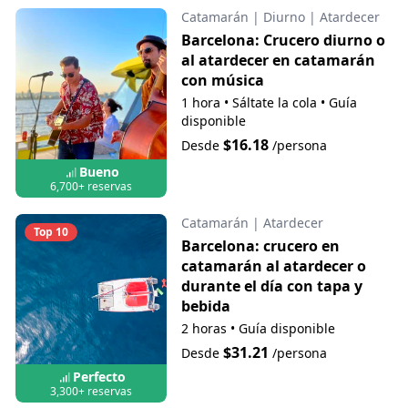
Catamarán
|
Diurno
|
Atardecer
Barcelona: Crucero diurno o
al atardecer en catamarán
con música
1 hora
•
Sáltate la cola
•
Guía
disponible
$16.18
Desde
/persona
Bueno
6,700+ reservas
Catamarán
|
Atardecer
Top 10
Barcelona: crucero en
catamarán al atardecer o
durante el día con tapa y
bebida
2 horas
•
Guía disponible
$31.21
Desde
/persona
Perfecto
3,300+ reservas