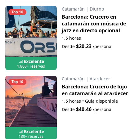
Catamarán
|
Diurno
Top 10
Barcelona: Crucero en
catamarán con música de
jazz en directo opcional
1.5 horas
$20.23
Desde
/persona
Excelente
1,800+ reservas
Catamarán
|
Atardecer
Top 10
Barcelona: Crucero de lujo
en catamarán al atardecer
1.5 horas
•
Guía disponible
$40.46
Desde
/persona
Excelente
180+ reservas