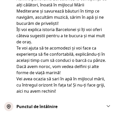
alți călători, înoată în mijlocul Mării
Mediterane și savurează băuturi în timp ce
navigăm, ascultăm muzică, sărim în apă și ne
bucurăm de priveliști!
Îți voi explica istoria Barcelonei și îți voi oferi
câteva sugestii pentru a te bucura și mai mult
de oraș.
Te voi ajuta să te acomodezi și voi face ca
experiența să fie confortabilă, explicându-ți în
același timp cum să conduci o barcă cu pânze.
Dacă avem noroc, vom vedea delfini și alte
forme de viață marină!
Vei avea ocazia să sari în apă în mijlocul mării,
cu întregul orizont în fața ta! Și nu-ți face griji,
aici nu avem rechini!
Punctul de întâlnire