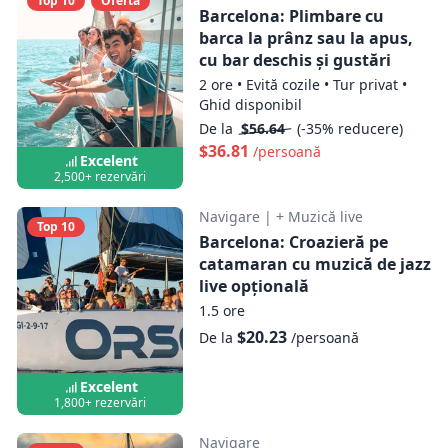
Top 10
Ofertă
Barcelona: Plimbare cu
barca la prânz sau la apus,
cu bar deschis și gustări
2 ore
•
Evită cozile
•
Tur privat
•
Ghid disponibil
De la
$56.64
(-35% reducere)
$36.81
/persoană
Excelent
2,500+ rezervări
Navigare
|
+ Muzică live
Top 10
Barcelona: Croazieră pe
catamaran cu muzică de jazz
live opțională
1.5 ore
$20.23
De la
/persoană
Excelent
1,800+ rezervări
Navigare