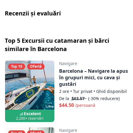
Barca comună
Recenzii și evaluări
Arată harta
Barca privată
Top 5 Excursii cu catamaran și bărci
similare în Barcelona
Arată harta
Navigare
Top 10
Ofertă
Barcelona – Navigare la apus
în grupuri mici, cu cava și
gustări
2 ore
•
Tur privat
•
Ghid disponibil
De la
$63.57
(-30% reducere)
$44.50
/persoană
Excelent
2,200+ rezervări
Navigare