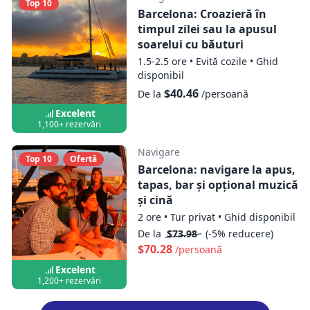
Top 10
Barcelona: Croazieră în
timpul zilei sau la apusul
soarelui cu băuturi
1.5-2.5 ore
•
Evită cozile
•
Ghid
disponibil
$40.46
De la
/persoană
Excelent
1,100+ rezervări
Navigare
Top 10
Ofertă
Barcelona: navigare la apus,
tapas, bar și opțional muzică
și cină
2 ore
•
Tur privat
•
Ghid disponibil
De la
$73.98
(-5% reducere)
$70.28
/persoană
Excelent
1,200+ rezervări