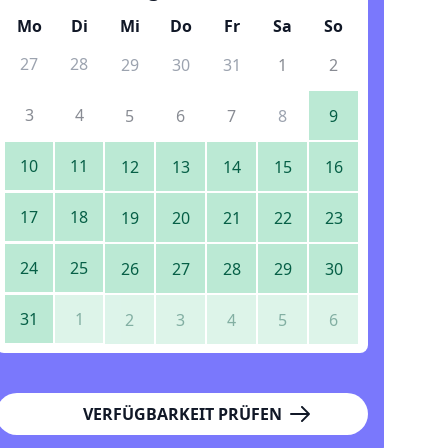
Mo
Di
Mi
Do
Fr
Sa
So
27
28
29
30
31
1
2
3
4
5
6
7
8
9
10
11
12
13
14
15
16
17
18
19
20
21
22
23
24
25
26
27
28
29
30
31
1
2
3
4
5
6
VERFÜGBARKEIT PRÜFEN