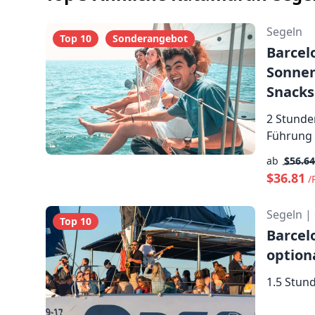
Karte anzeigen
Segeln
Top 10
Sonderangebot
Barcel
Sonnen
Snacks
2 Stunde
Führung
ab
$56.6
$36.81
/
Segeln
|
Top 10
Barcel
option
1.5 Stun