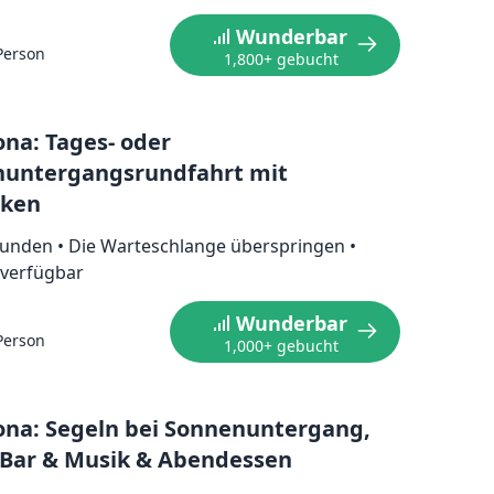
Wunderbar
Person
1,800+ gebucht
ona: Tages- oder
untergangsrundfahrt mit
nken
Stunden
•
Die Warteschlange überspringen
•
verfügbar
Wunderbar
Person
1,000+ gebucht
ona: Segeln bei Sonnenuntergang,
 Bar & Musik & Abendessen