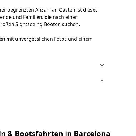
er begrenzten Anzahl an Gästen ist dieses
isende und Familien, die nach einer
 großen Sightseeing-Booten suchen.
en mit unvergesslichen Fotos und einem
pp zum Schwimmen hängen von den Wind-,
 Sicherheitsgründen kann der Skipper die
t zum Schwimmen anzuhalten.
tuch, Sonnenschutz, Sonnenbrille und eine
 können sich kühler anfühlen als in der
Abend.
vor der Abfahrt am Treffpunkt ein. Bei
n & Bootsfahrten in Barcelona
s du die Aktivität verpasst.