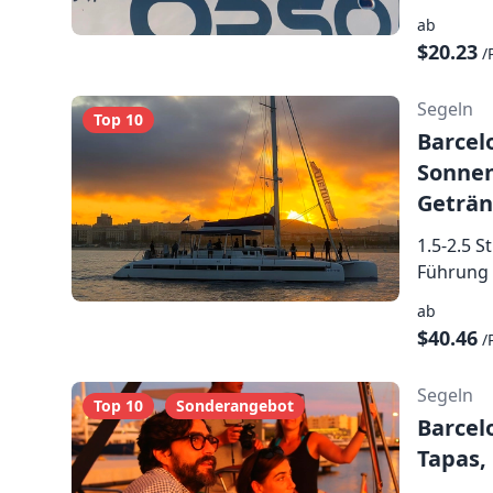
ab
$20.23
/
Segeln
Top 10
Barcel
Sonnen
Geträ
1.5-2.5 
Führung 
ab
$40.46
/
Segeln
Top 10
Sonderangebot
Barcel
Tapas,