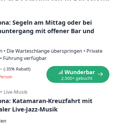
ona: Segeln am Mittag oder bei
untergang mit offener Bar und
n
•
Die Warteschlange überspringen
•
Private
•
Führung verfügbar
4
(-35% Rabatt)
Wunderbar
Person
2,500+ gebucht
+ Live-Musik
ona: Katamaran-Kreuzfahrt mit
aler Live-Jazz-Musik
den