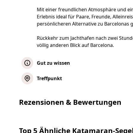
Mit einer freundlichen Atmosphäre und ein
Erlebnis ideal für Paare, Freunde, Alleinre
persönlicheren Alternative zu Barcelonas
Rückkehr zum Jachthafen nach zwei Stund
völlig anderen Blick auf Barcelona.
Gut zu wissen
Die Segelstrecke und der Zwischensto
Treffpunkt
Meeres- und Wetterbedingungen ab. Aus
Strecke ändern oder beschließen, nich
Gruppentour
Rezensionen & Bewertungen
Bitte mitbringen: Badebekleidung, Hand
leichte Jacke. Die Temperaturen auf See
Karte anzeigen
Stadt, insbesondere bei Abfahrten am 
Bitte finde dich mindestens 15 Minuten 
Private Tour
Top 5 Ähnliche Katamaran-Segel
verspätetem Erscheinen kann es sein, das