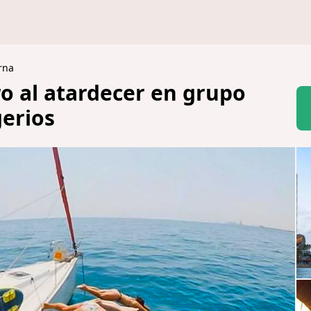
rna
ro al atardecer en grupo
gerios