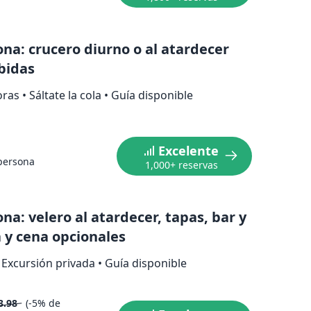
ona: crucero diurno o al atardecer
bidas
oras
•
Sáltate la cola
•
Guía disponible
Excelente
persona
1,000+ reservas
na: velero al atardecer, tapas, bar y
 y cena opcionales
Excursión privada
•
Guía disponible
3.98
(-5% de