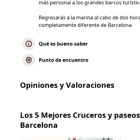
más personal a los grandes barcos turístic
Regresarás a la marina al cabo de dos hor
completamente diferente de Barcelona.
Qué es bueno saber
La ruta de vela y la parada para nadar d
Punto de encuentro
meteorológicas. Por razones de segurida
decidir no hacer una parada para nadar.
Tour compartido
Opiniones y Valoraciones
Lleva bañador, toalla, protector solar, g
temperaturas en el mar pueden ser más 
Mostrar mapa
las salidas nocturnas.
Debes llegar al punto de encuentro al me
Tour privado
Los 5 Mejores Cruceros y paseo
tarde, es posible que te pierdas la activi
Barcelona
Mostrar mapa