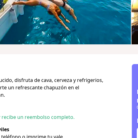
ido, disfruta de cava, cerveza y refrigerios,
rte un refrescante chapuzón en el
an.
y recibe un reembolso completo.
iles
u teléfono o imprime tu vale.