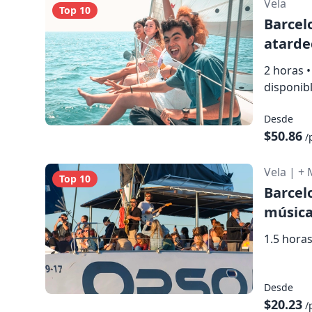
Vela
Top 10
Barcel
atardec
2 horas
•
disponib
Desde
$50.86
/
Vela
|
+ 
Top 10
Barcel
música
1.5 hora
Desde
$20.23
/