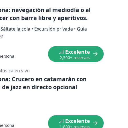
ona: navegación al mediodía o al
er con barra libre y aperitivos.
Sáltate la cola
•
Excursión privada
•
Guía
le
Excelente
persona
2,500+ reservas
Música en vivo
ona: Crucero en catamarán con
 de jazz en directo opcional
s
Excelente
persona
1,800+ reservas