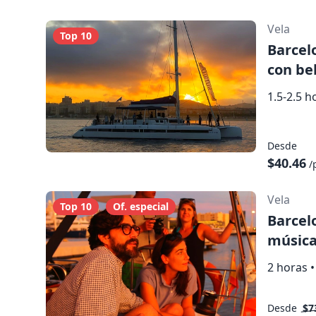
Vela
Top 10
Barcel
con be
1.5-2.5 h
Desde
$40.46
/
Vela
Top 10
Of. especial
Barcelo
música
2 horas
•
Desde
$7