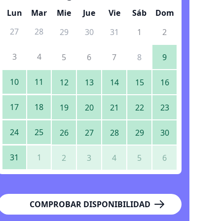
Lun
Mar
Mie
Jue
Vie
Sáb
Dom
27
28
29
30
31
1
2
3
4
5
6
7
8
9
10
11
12
13
14
15
16
17
18
19
20
21
22
23
24
25
26
27
28
29
30
31
1
2
3
4
5
6
COMPROBAR DISPONIBILIDAD